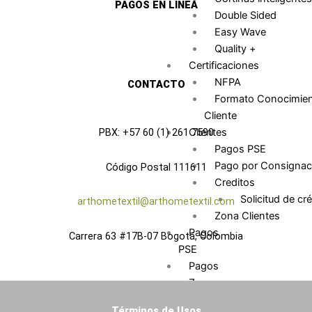
e
t
k
PAGOS EN LINEA
Double Sided
b
a
e
Easy Wave
o
g
d
Quality +
o
r
i
Certificaciones
k
a
n
NFPA
CONTACTO
m
Formato Conocimie
Cliente
Clientes
PBX: +57 60 (1) 261 7590
Pagos PSE
Pago por Consignac
Código Postal 111611
Creditos
Solicitud de cré
arthometextil@arthometextil.com
Zona Clientes
Pagos
Carrera 63 #17B-07 Bogotá, Colombia
PSE
Pagos
Zona
Clientes
Términos de Usos