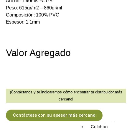
Ancho: 1.40mts +/- 0.5
Textiles Premium
Peso: 615gr/m2 – 860gr/ml
Premium Decor
Composición: 100% PVC
Tapicería Exteri
Espesor: 1.1mm
Velos Premium
Lona Premium
Colchón Prem
Velvet Premiu
Valor Agregado
Cuero Premiu
Burda Premium
Jacquard Prem
Cortinería
Jacquard
Unicolor
¡Contáctanos y te indicaremos cómo encontrar tu distribuidor más
Velos Premium
cercano!
Blackout
Velos
Contáctese con su asesor más cercano
DIMOUT
Colchón