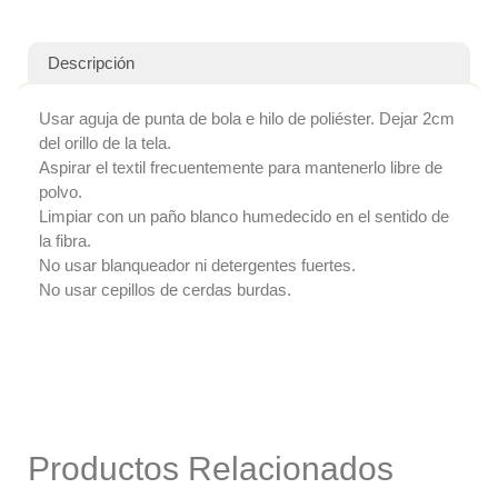
Colchón Prem
Jacquard Colc
Tricot
Descripción
Tejido de Punt
Cama
Usar aguja de punta de bola e hilo de poliéster. Dejar 2cm
Género
del orillo de la tela.
Matelasse
Aspirar el textil frecuentemente para mantenerlo libre de
polvo.
Pisos y Recubrimien
Limpiar con un paño blanco humedecido en el sentido de
Piso y Pared
la fibra.
Tapicería Exterior
No usar blanqueador ni detergentes fuertes.
Estándar Exteri
No usar cepillos de cerdas burdas.
Exterior Premi
Textiles especializa
Oficina
y marroquinería
Desempeño sup
Productos Relacionados
polipropileno
Innovación