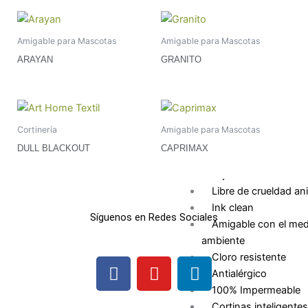
Textiles recubi
Tecnologías
Amigable para Mascotas
Amigable para Mascotas
Art
Home
ARAYAN
GRANITO
Textil
Aquafobiak
Mascotas
Suave+
Cortinería
Amigable para Mascotas
MD+
DULL BLACKOUT
CAPRIMAX
Color+
Teji Flex
Libre de crueldad an
Ink clean
Síguenos en Redes Sociales
Amigable con el med
ambiente
Cloro resistente
F
I
L
Antialérgico
a
n
i
100% Impermeable
c
s
n
Cortinas inteligentes