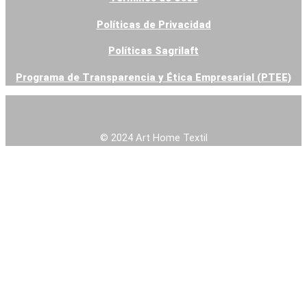
Políticas de Privacidad
Contacto
Venta Online
Políticas Sagrilaft
Blog
Programa de Transparencia y Ética Empresarial (PTEE)
X
© 2024 Art Home Textil