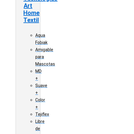
Art
Home
Textil
Aqua
Fobiak
Amigable
para
Mascotas
MD
+
Suave
+
Color
+
Tejiflex
Libre
de