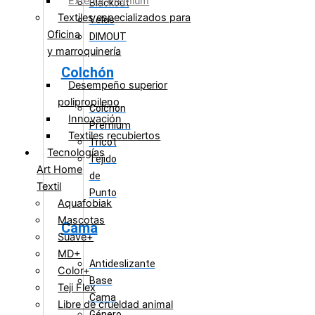
Exterior Premium
Blackout
Textiles especializados para
Velos
Oficina
DIMOUT
y marroquinería
Colchón
Desempeño superior
polipropileno
Colchón
Innovación
Premium
Textiles recubiertos
Tricot
Tecnologías
Tejido
Art Home
de
Textil
Punto
Aquafobiak
Mascotas
Cama
Suave+
MD+
Antideslizante
Color+
Base
Teji Flex
Cama
Libre de crueldad animal
Género