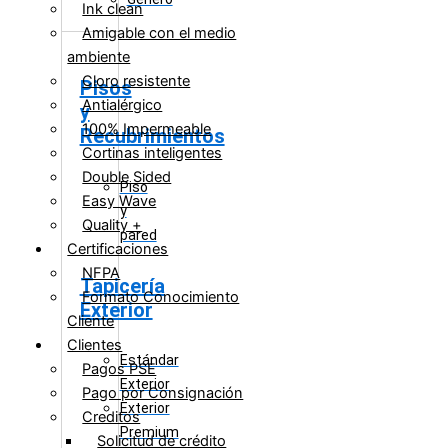
Ink clean
Amigable con el medio
ambiente
Cloro resistente
Pisos
Antialérgico
y
100% Impermeable
Recubrimientos
Cortinas inteligentes
Double Sided
Piso
Easy Wave
y
Quality +
pared
Certificaciones
NFPA
Tapicería
Formato Conocimiento
Exterior
Cliente
Clientes
Estándar
Pagos PSE
Exterior
Pago por Consignación
Exterior
Creditos
Premium
Solicitud de crédito