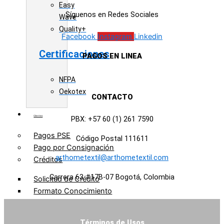
Easy
Síguenos en Redes Sociales
Wave
Quality+
Facebook
Instagram
Linkedin
Certificaciones
PAGOS EN LINEA
NFPA
Oekotex
CONTACTO
Clientes
PBX: +57 60 (1) 261 7590
Pagos PSE
Código Postal 111611
Pago por Consignación
arthometextil@arthometextil.com
Créditos
Carrera 63 #17B-07 Bogotá, Colombia
Solicitud de Crédito
Formato Conocimiento
Cliente
Zona Clientes
Términos de Usos