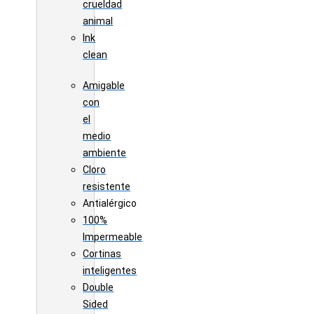
crueldad
animal
Ink
clean
Amigable
con
el
medio
ambiente
Cloro
resistente
Antialérgico
100%
Impermeable
Cortinas
inteligentes
Double
Sided