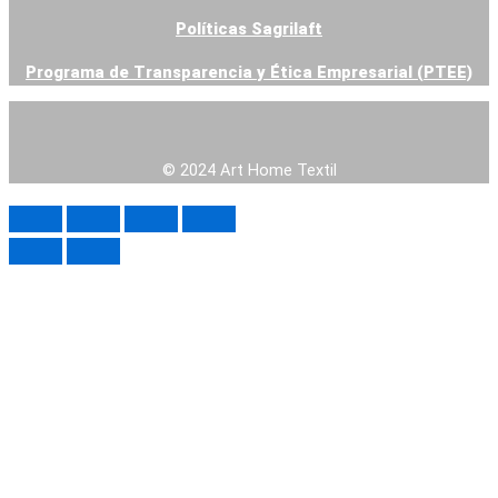
Contacto
Políticas Sagrilaft
Venta Online
Programa de Transparencia y Ética Empresarial (PTEE)
Blog
X
© 2024 Art Home Textil