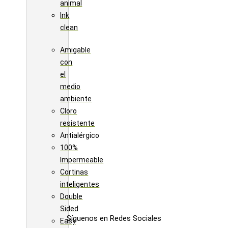
animal
Ink
clean
Amigable
con
el
medio
ambiente
Cloro
resistente
Antialérgico
100%
Impermeable
Cortinas
inteligentes
Double
Sided
Síguenos en Redes Sociales
Easy