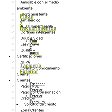
Amigable con el medio
ambiente
Cloro resistente
Pisos
Antialérgico
y
100% Impermeable
Recubrimientos
Cortinas inteligentes
Double Sided
Piso
Easy Wave
y
Quality +
pared
Certificaciones
NFPA
Tapicería
Formato Conocimiento
Exterior
Cliente
Clientes
Estándar
Pagos PSE
Exterior
Pago por Consignación
Exterior
Creditos
Premium
Solicitud de crédito
Zona Clientes