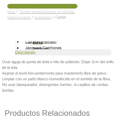
Unicolor
Lona
Contáctese con su asesor más cercano
Velos Premium
Premium
Inicio
/
Textiles especializados en oficinas
Blackout
marroquineria
/
Innovación
/ Cartier
Velvet
Velos
Premium
DIMOUT
Cuero
Colchón
Premium
Colchón Premium
Burda
Jacquard Colchones
Premium
Descripción
Tricot
Tejido de Punto
Usar aguja de punta de bola e hilo de poliéster. Dejar 2cm del orillo
Cama
de la tela.
Cortinería
Género
Aspirar el textil frecuentemente para mantenerlo libre de polvo.
Matelasse
Limpiar con un paño blanco humedecido en el sentido de la fibra.
No usar blanqueador, detergentes fuertes, ni cepillos de cerdas
Pisos y Recubrimientos
Jacquard
burdas.
Piso y Pared
Unicolor
Tapicería Exterior
Velos
Estándar Exterior
Premium
Exterior Premium
Productos Relacionados
Blackout