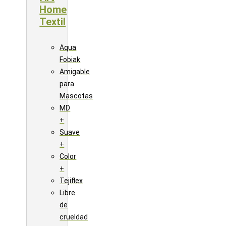
Home
Textil
Aqua
Fobiak
Amigable
para
Mascotas
MD
+
Suave
+
Color
+
Tejiflex
Libre
de
crueldad