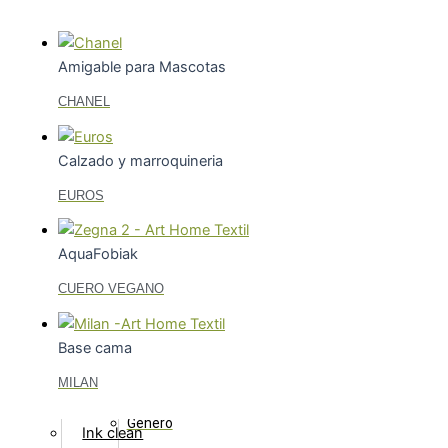
Textiles especializados para
Velos
Oficina
DIMOUT
y marroquinería
Amigable para Mascotas
Colchón
Desempeño superior
CHANEL
polipropileno
Colchón
Innovación
Premium
Calzado y marroquineria
Textiles recubiertos
Tricot
Tecnologías
EUROS
Tejido
Art Home
de
Textil
Punto
AquaFobiak
Aquafobiak
Mascotas
CUERO VEGANO
Cama
Suave+
MD+
Base cama
Antideslizante
Color+
Base
MILAN
Teji Flex
Cama
Libre de crueldad animal
Género
Ink clean