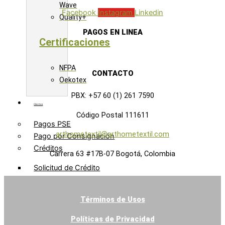
Wave
Facebook
Instagram
Linkedin
Quality+
PAGOS EN LINEA
Certificaciones
NFPA
CONTACTO
Oekotex
PBX: +57 60 (1) 261 7590
Clientes
Código Postal 111611
Pagos PSE
arthometextil@arthometextil.com
Pago por Consignación
Créditos
Carrera 63 #17B-07 Bogotá, Colombia
Solicitud de Crédito
Formato Conocimiento
Cliente
Términos de Usos
Zona Clientes
Políticas de Privacidad