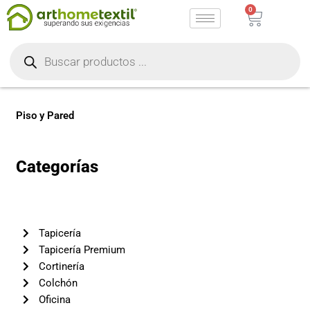
Ir
0
Carrito
al
Búsqueda
contenido
de
productos
Piso y Pared
Categorías
Tapicería
Tapicería Premium
Cortinería
Colchón
Oficina