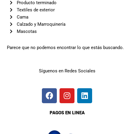
Producto terminado
Textiles de exterior
Cama
Calzado y Marroquinería
Mascotas
Parece que no podemos encontrar lo que estás buscando.
Síguenos en Redes Sociales
F
I
L
a
n
i
c
s
n
e
t
k
PAGOS EN LINEA
b
a
e
o
g
d