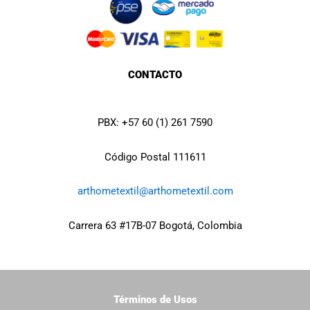
o
r
i
k
a
n
m
CONTACTO
PBX: +57 60 (1) 261 7590
Código Postal 111611
arthometextil@arthometextil.com
Carrera 63 #17B-07 Bogotá, Colombia
Términos de Usos