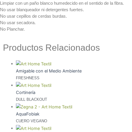
Premium
Limpiar con un paño blanco humedecido en el sentido de la fibra.
Velos Premium
Cuero
No usar blanqueador ni detergentes fuertes.
Blackout
Premium
No usar cepillos de cerdas burdas.
Velos
Burda
No usar secadora.
DIMOUT
No Planchar.
Premium
Colchón
Colchón Premium
Productos Relacionados
Jacquard Colchones
Cortinería
Tricot
Tejido de Punto
Jacquard
Cama
Amigable con el Medio Ambiente
Unicolor
Género
FRESHNESS
Velos
Matelasse
Premium
Pisos y Recubrimientos
Cortinería
Blackout
Piso y Pared
DULL BLACKOUT
Velos
Tapicería Exterior
DIMOUT
Estándar Exterior
AquaFobiak
Exterior Premium
Colchón
CUERO VEGANO
Textiles especializados para
Colchón