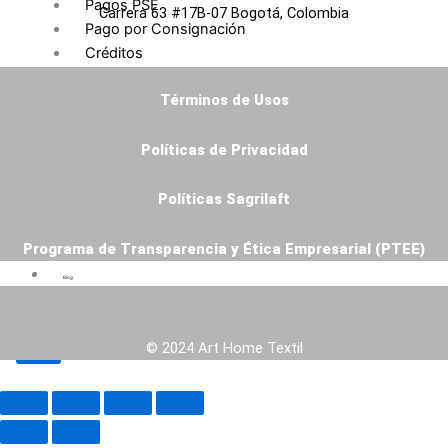
Pagos PSE
Carrera 63 #17B-07 Bogotá, Colombia
Pago por Consignación
Créditos
Solicitud de Crédito
Términos de Usos
Formato Conocimiento
Cliente
Políticas de Privacidad
Zona Clientes
Políticas Sagrilaft
Contacto
Programa de Transparencia y Ética Empresarial (PTEE)
Venta Online
Blog
© 2024 Art Home Textil
X