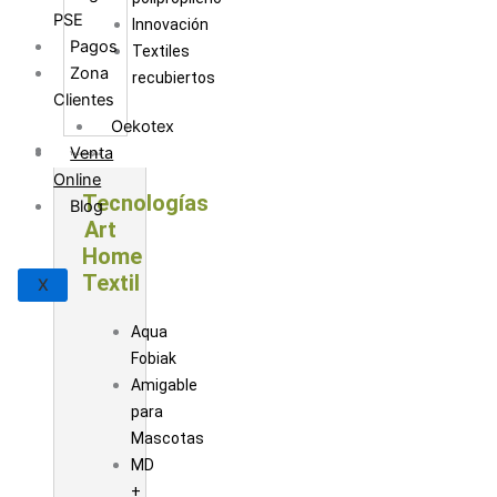
PSE
Innovación
Pagos
Textiles
Zona
recubiertos
Clientes
Oekotex
Venta
Tecnologías
Online
Tecnologías
Blog
Art
Home
Textil
X
Aqua
Fobiak
Amigable
para
Mascotas
MD
+