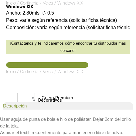
Inicio
/
Cortinería
/
Velos
/ Windows XIX
Tipo Lona
Tipo
Windows XIX
Estandar Decorativas
Burda
Ancho: 2.80mts +/- 0.5
Textil Recubierto
Tipo
Peso: varía según referencia (solicitar ficha técnica)
Tipo Cuero
Cuero
Composición: varía según referencia (solicitar ficha técnic
Tipo Burda
Tipo
Estándar Decorativas
lona
¡Contáctanos y te indicaremos cómo encontrar tu distribuidor más
Textiles Premium
Estándar
cercano!
Premium Decorativas
Decorativa
Tapicería Exterior
Textil
Contáctese con su asesor más cercano
Velos Premium
Recubierto
Inicio
/
Cortinería
/
Velos
/ Windows XIX
Lona Premium
Textiles
Colchón Premium
Premium
Velvet Premium
Cuero Premium
Decorativos
Burda Premium
Descripción
Premium
Jacquard Premium
Lona
Usar aguja de punta de bola e hilo de poliéster. Dejar 2cm del orillo
Cortinería
Premium
de la tela.
Jacquard
Velvet
Aspirar el textil frecuentemente para mantenerlo libre de polvo.
Unicolor