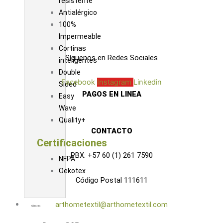
resistente
Antialérgico
100%
Impermeable
Cortinas
Síguenos en Redes Sociales
inteligentes
Double
Facebook
Instagram
Linkedin
Sided
PAGOS EN LINEA
Easy
Wave
Quality+
CONTACTO
Certificaciones
PBX: +57 60 (1) 261 7590
NFPA
Oekotex
Código Postal 111611
arthometextil@arthometextil.com
Clientes