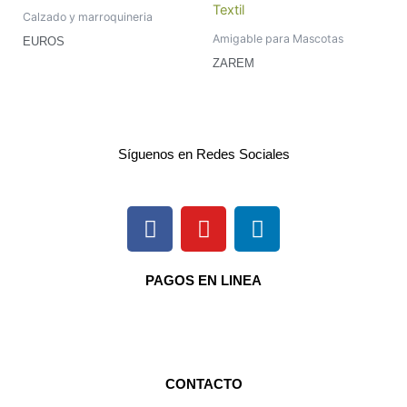
Calzado y marroquineria
Amigable para Mascotas
EUROS
ZAREM
Síguenos en Redes Sociales
F
I
L
a
n
i
c
s
n
e
t
k
PAGOS EN LINEA
b
a
e
o
g
d
o
r
i
k
a
n
CONTACTO
m