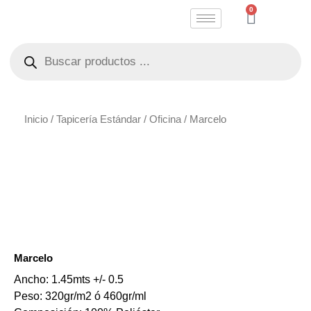
Ir
0
Carrito
al
Búsqueda
contenido
de
productos
Inicio
/
Tapicería Estándar
/
Oficina
/ Marcelo
Marcelo
Ancho: 1.45mts +/- 0.5
Peso: 320gr/m2 ó 460gr/ml