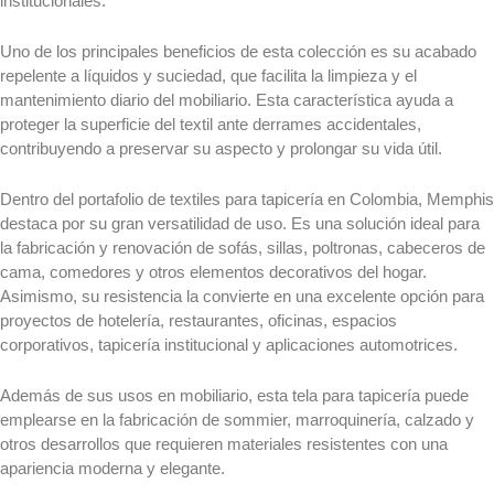
institucionales.
Pagos
polipropileno
PSE
Innovación
Uno de los principales beneficios de esta colección es su acabado
Pagos
repelente a líquidos y suciedad, que facilita la limpieza y el
Textiles
Zona
mantenimiento diario del mobiliario. Esta característica ayuda a
recubiertos
Clientes
proteger la superficie del textil ante derrames accidentales,
contribuyendo a preservar su aspecto y prolongar su vida útil.
Oekotex
Venta
Tecnologías
Dentro del portafolio de textiles para tapicería en Colombia, Memphis
Online
Tecnologías
destaca por su gran versatilidad de uso. Es una solución ideal para
Blog
la fabricación y renovación de sofás, sillas, poltronas, cabeceros de
Art
cama, comedores y otros elementos decorativos del hogar.
Home
Asimismo, su resistencia la convierte en una excelente opción para
Textil
X
proyectos de hotelería, restaurantes, oficinas, espacios
corporativos, tapicería institucional y aplicaciones automotrices.
Aqua
Fobiak
Además de sus usos en mobiliario, esta tela para tapicería puede
Amigable
emplearse en la fabricación de sommier, marroquinería, calzado y
para
otros desarrollos que requieren materiales resistentes con una
Mascotas
apariencia moderna y elegante.
MD