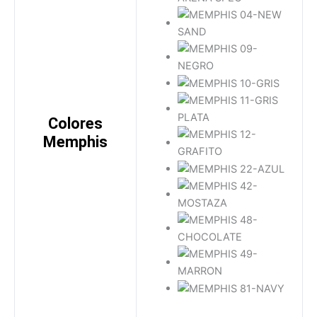
Velvet
Unicolor
Premium
Velos Premium
Cuero
Blackout
Premium
Velos
Burda
DIMOUT
Premium
Colchón
Colchón Premium
Colores
Jacquard Colchones
Memphis
Cortinería
Tricot
Tejido de Punto
Jacquard
Cama
Unicolor
Género
Velos
Matelasse
Premium
Pisos y Recubrimientos
Blackout
Piso y Pared
Velos
Tapicería Exterior
DIMOUT
Estándar Exterior
Exterior Premium
Colchón