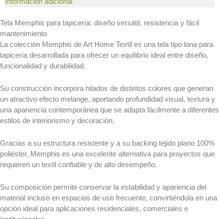
Piso
Información adicional
Amigable con el medio
y
ambiente
Tela Memphis para tapicería: diseño versátil, resistencia y fácil
pared
Cloro resistente
mantenimiento
Antialérgico
La colección Memphis de Art Home Textil es una tela tipo lona para
Tapicería
100% Impermeable
tapicería desarrollada para ofrecer un equilibrio ideal entre diseño,
Exterior
Cortinas inteligentes
funcionalidad y durabilidad.
Estándar
Double Sided
Exterior
Easy Wave
Su construcción incorpora hilados de distintos colores que generan
Exterior
Quality +
un atractivo efecto melange, aportando profundidad visual, textura y
Premium
Certificaciones
una apariencia contemporánea que se adapta fácilmente a diferentes
estilos de interiorismo y decoración.
NFPA
Textiles
Formato Conocimiento
especializados
Gracias a su estructura resistente y a su backing tejido plano 100%
Cliente
para
poliéster, Memphis es una excelente alternativa para proyectos que
Clientes
requieren un textil confiable y de alto desempeño.
Oficina
Pagos PSE
y
Pago por Consignación
Su composición permite conservar la estabilidad y apariencia del
marroquinería
Creditos
material incluso en espacios de uso frecuente, convirtiéndola en una
Solicitud de crédito
Desempeño
opción ideal para aplicaciones residenciales, comerciales e
Zona Clientes
superior