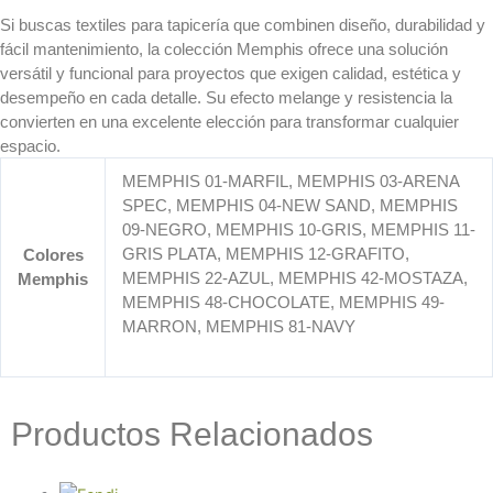
+
Si buscas textiles para tapicería que combinen diseño, durabilidad y
Suave
fácil mantenimiento, la colección Memphis ofrece una solución
+
versátil y funcional para proyectos que exigen calidad, estética y
desempeño en cada detalle. Su efecto melange y resistencia la
Color
convierten en una excelente elección para transformar cualquier
+
espacio.
Tejiflex
Libre
MEMPHIS 01-MARFIL, MEMPHIS 03-ARENA
de
SPEC, MEMPHIS 04-NEW SAND, MEMPHIS
09-NEGRO, MEMPHIS 10-GRIS, MEMPHIS 11-
crueldad
GRIS PLATA, MEMPHIS 12-GRAFITO,
Colores
animal
MEMPHIS 22-AZUL, MEMPHIS 42-MOSTAZA,
Memphis
Ink
MEMPHIS 48-CHOCOLATE, MEMPHIS 49-
clean
MARRON, MEMPHIS 81-NAVY
Amigable
con
el
Productos Relacionados
medio
ambiente
Cloro