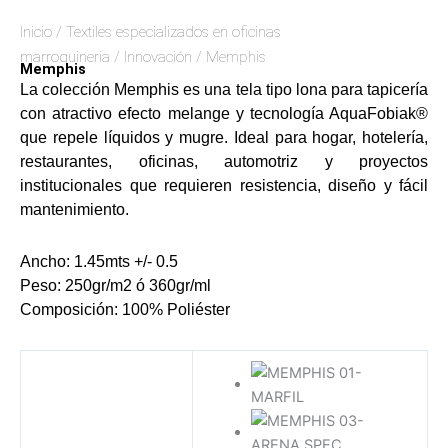
Oficina
Oficina
Inicio
/
Textiles especializados en oficinas
Tipo Lona
Tipo
Estandar Decorativas
marroquineria
/
Innovación
/ Memphis
Burda
Memphis
Textil Recubierto
Tipo
La colección Memphis es una tela tipo lona para tapicería
Tipo Cuero
Cuero
con atractivo efecto melange y tecnología AquaFobiak®
Tipo Burda
Tipo
que repele líquidos y mugre. Ideal para hogar, hotelería,
Estándar Decorativas
lona
restaurantes, oficinas, automotriz y proyectos
Textiles Premium
Estándar
institucionales que requieren resistencia, diseño y fácil
Premium Decorativas
Decorativa
mantenimiento.
Tapicería Exterior
Textil
Velos Premium
Recubierto
Ancho: 1.45mts +/- 0.5
Lona Premium
Peso: 250gr/m2 ó 360gr/ml
Textiles
Colchón Premium
Composición: 100% Poliéster
Premium
Velvet Premium
Cuero Premium
Decorativos
Burda Premium
Premium
Jacquard Premium
Lona
Cortinería
Premium
Jacquard