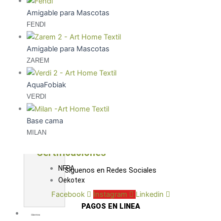
resistente
Amigable para Mascotas
Antialérgico
FENDI
100%
Impermeable
Amigable para Mascotas
Cortinas
ZAREM
inteligentes
Double
AquaFobiak
Sided
VERDI
Easy
Wave
Base cama
Quality+
MILAN
Certificaciones
NFPA
Síguenos en Redes Sociales
Oekotex
Facebook
Instagram
Linkedin
PAGOS EN LINEA
Clientes