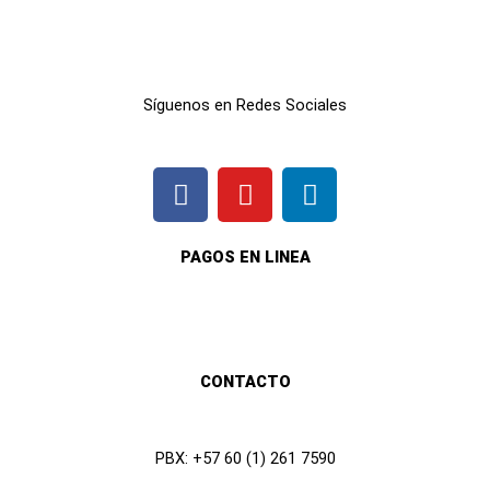
Síguenos en Redes Sociales
F
I
L
a
n
i
c
s
n
e
t
k
PAGOS EN LINEA
b
a
e
o
g
d
o
r
i
k
a
n
CONTACTO
m
PBX: +57 60 (1) 261 7590