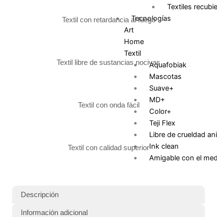
Textiles recubi
Tecnologías
Textil con retardancia al fuego
Art
Home
Textil
Textil libre de sustancias nocivas
Aquafobiak
Mascotas
Suave+
MD+
Textil con onda fácil
Color+
Teji Flex
Libre de crueldad an
Ink clean
Textil con calidad superior
Amigable con el med
ambiente
Cloro resistente
Antialérgico
Descripción
100% Impermeable
Información adicional
Cortinas inteligentes