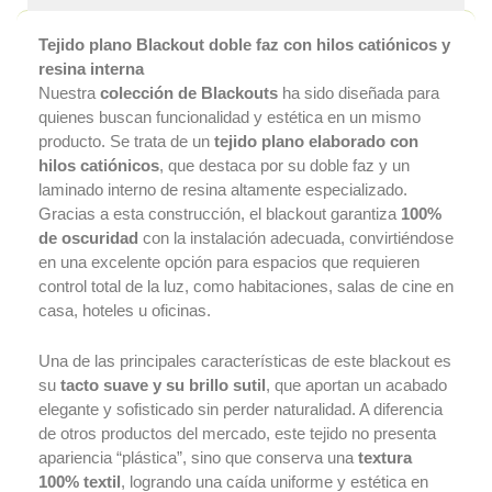
Double Sided
Tejido plano Blackout doble faz con hilos catiónicos y
Easy Wave
resina interna
Quality +
Nuestra
colección de Blackouts
ha sido diseñada para
Certificaciones
quienes buscan funcionalidad y estética en un mismo
NFPA
producto. Se trata de un
tejido plano elaborado con
Formato Conocimie
hilos catiónicos
, que destaca por su doble faz y un
Cliente
laminado interno de resina altamente especializado.
Clientes
Gracias a esta construcción, el blackout garantiza
100%
Pagos PSE
de oscuridad
con la instalación adecuada, convirtiéndose
Pago por Consignac
en una excelente opción para espacios que requieren
control total de la luz, como habitaciones, salas de cine en
Creditos
casa, hoteles u oficinas.
Solicitud de cré
Zona Clientes
Una de las principales características de este blackout es
Pagos
su
tacto suave y su brillo sutil
, que aportan un acabado
PSE
elegante y sofisticado sin perder naturalidad. A diferencia
Pagos
de otros productos del mercado, este tejido no presenta
Zona
apariencia “plástica”, sino que conserva una
textura
Clientes
100% textil
, logrando una caída uniforme y estética en