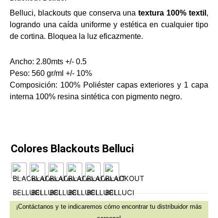
Textiles Premium
Belluci, blackouts que conserva una
textura 100% textil
,
Premium Decor
logrando una caída uniforme y estética en cualquier tipo
Tapicería Exteri
de cortina. Bloquea la luz eficazmente.
Velos Premium
Lona Premium
Ancho: 2.80mts +/- 0.5
Colchón Prem
Peso: 560 gr/ml +/- 10%
Velvet Premiu
Composición: 100% Poliéster capas exteriores y 1 capa
Cuero Premiu
interna 100% resina sintética con pigmento negro.
Burda Premium
Jacquard Prem
Cortinería
Jacquard
Colores Blackouts Belluci
Unicolor
Velos Premium
Blackout
Velos
DIMOUT
¡Contáctanos y te indicaremos cómo encontrar tu distribuidor más
Colchón