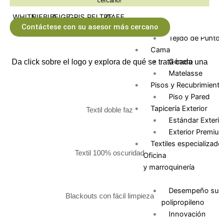
cercano!
Colchón Prem
Jacquard Colc
Tricot
Contáctese con su asesor más cercano
Tejido de Punt
Cama
Género
Da click sobre el logo y explora de qué se trata cada una
Matelasse
Pisos y Recubrimien
Piso y Pared
Tapicería Exterior
Textil doble faz
Estándar Exteri
Exterior Premi
Textiles especializa
Textil 100% oscuridad
Oficina
y marroquinería
Desempeño sup
Blackouts con fácil limpieza
polipropileno
Innovación