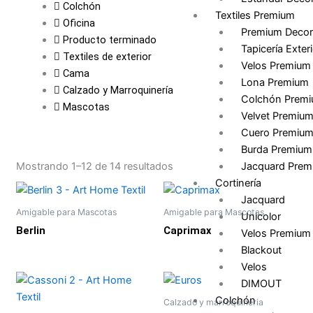
Colchón
Textiles Premium
Oficina
Premium Decor
Producto terminado
Tapicería Exteri
Textiles de exterior
Velos Premium
Cama
Lona Premium
Calzado y Marroquinería
Colchón Prem
Mascotas
Velvet Premiu
Cuero Premiu
Burda Premium
Jacquard Prem
Mostrando 1–12 de 14 resultados
Cortinería
Jacquard
Amigable para Mascotas
Amigable para Mascotas
Unicolor
Berlin
Caprimax
Velos Premium
Blackout
Velos
DIMOUT
Colchón
Calzado y marroquineria