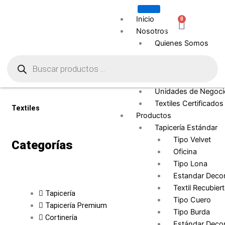
Ir
al
Inicio
0
Carrito
contenido
Nosotros
Quienes Somos
Búsqueda
Contract
de
productos
Representantes
Comerciales
Unidades de Negoci
Textiles Certificados
Textiles
Productos
Tapicería Estándar
Tipo Velvet
Categorías
Oficina
Tipo Lona
Estandar Decor
Textil Recubier
Tapicería
Tipo Cuero
Tapicería Premium
Tipo Burda
Cortinería
Estándar Decor