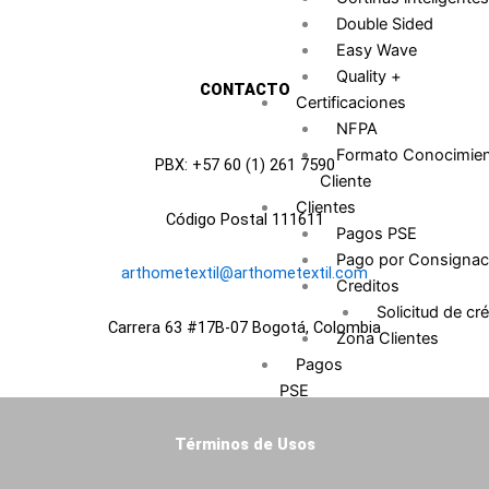
o
g
d
Double Sided
o
r
i
Easy Wave
k
a
n
Quality +
CONTACTO
m
Certificaciones
NFPA
Formato Conocimie
PBX: +57 60 (1) 261 7590
Cliente
Clientes
Código Postal 111611
Pagos PSE
Pago por Consignac
arthometextil@arthometextil.com
Creditos
Solicitud de cré
Carrera 63 #17B-07 Bogotá, Colombia
Zona Clientes
Pagos
PSE
Pagos
Zona
Términos de Usos
Clientes