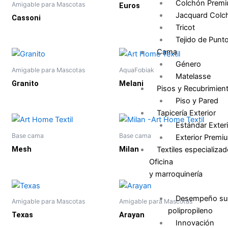
Colchón Prem
Amigable para Mascotas
Euros
Jacquard Colc
Cassoni
Tricot
Tejido de Punt
Cama
Género
Amigable para Mascotas
AquaFobiak
Matelasse
Granito
Melani
Pisos y Recubrimien
Piso y Pared
Tapicería Exterior
Estándar Exteri
Base cama
Base cama
Exterior Premi
Mesh
Milan
Textiles especializa
Oficina
y marroquinería
Desempeño sup
Amigable para Mascotas
Amigable para Mascotas
polipropileno
Texas
Arayan
Innovación