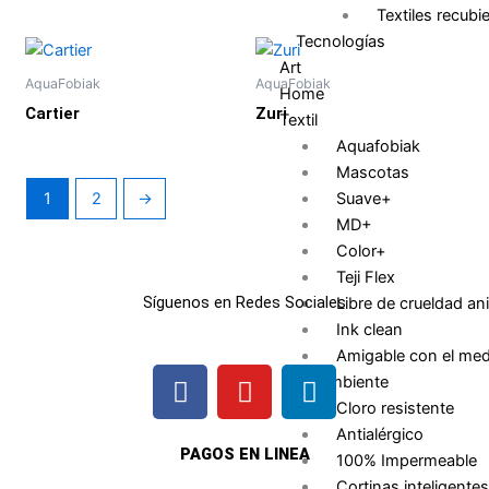
Textiles recubi
Tecnologías
Art
AquaFobiak
AquaFobiak
Home
Cartier
Zuri
Textil
Aquafobiak
Mascotas
1
2
→
Suave+
MD+
Color+
Teji Flex
Síguenos en Redes Sociales
Libre de crueldad an
Ink clean
Amigable con el med
F
I
L
ambiente
a
n
i
Cloro resistente
c
s
n
Antialérgico
e
t
k
PAGOS EN LINEA
100% Impermeable
b
a
e
Cortinas inteligentes