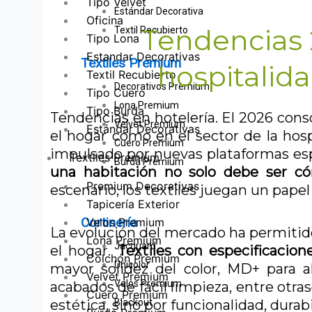
Tipo Velvet
Estándar Decorativa
Oficina
Tendencias 
Textil Recubierto
Tipo Lona
Estandar Decorativas
Textiles Premium
hospitalid
Textil Recubierto
Decorativos Premium
Tipo Cuero
Lona Premium
Tipo Burda
Tendencias en hotelería. El 2026 conso
Velvet Premium
Estándar Decorativas
el hogar como en el sector de la hosp
Cuero Premium
impulsado por nuevas plataformas esp
Textiles Premium
Burda Premium
una habitación no solo debe ser có
Premium Decorativas
escenario, los textiles juegan un pap
Tapicería Exterior
Cortinería
Velos Premium
La evolución del mercado ha permitido
Lona Premium
Jacquard
el hogar.
Textiles con especificacion
Colchón Premium
Unicolor
mayor solidez del color, MD+ para al
Velvet Premium
Velos Premium
acabados de fácil limpieza, entre otras—
Cuero Premium
estética, sino por funcionalidad, durab
Blackout