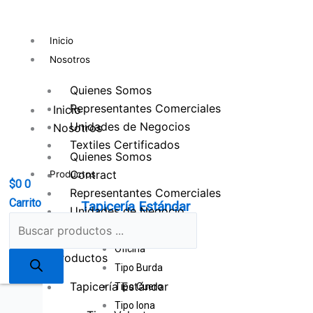
Ir
Búsqueda
al
de
Inicio
contenido
productos
Nosotros
Quienes Somos
Representantes Comerciales
Inicio
Unidades de Negocios
Nosotros
Textiles Certificados
Quienes Somos
Contract
Productos
$
0
0
Representantes Comerciales
Carrito
Tapicería Estándar
Unidades de Negocio
Textiles Certificados
Tipo Velvet
Oficina
Productos
Tipo Burda
Tapicería Estándar
Tipo Cuero
Tipo lona