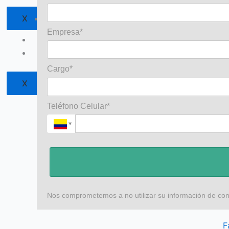
X
Oekotex
Empresa*
Venta Online
Blog
Cargo*
X
Teléfono Celular*
Nos comprometemos a no utilizar su información de con
F