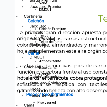
Burda Premium
Velos
Jacquard Premium
DIMOUT
T
Cortinería
Colchón
Jacquard
Colchón Premium
La primera gran dirección apuesta 
Unicolor
Tricot
origen natural.
Las camas estructurale
Velos Premium
Tejido de Punto
colores beige, almendrados y marrone
Blackout
hoja complementan este aire orgánico
Velos
Cama
DIMOUT
Antideslizante
Las fundas decorativas, pies de cama
Colchón
Base Cama
función protectora frente al uso const
Género
Colchón Premium
hoteleros, el terracota cobra protag
Jacquard Colchones
sofisticada se respalda con textil
Tricot
garantizando belleza con alto desemp
Pisos y Recubrimientos
Tejido de Punto
Piso y pared
Cama