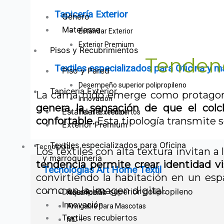
Tapicería Exterior
Género
Matelasse
Estándar Exterior
Exterior Premium
Pisos y Recubrimientos
Tendenc
Textiles especializados para Oficina y m
Piso y Pared
Desempeño superior polipropileno
Tapicería Exterior
La cama nido emerge como protagonis
Innovación
genera la sensación de que el col
Estándar Exterior
Textiles recubiertos
confortable.
Esta tipología transmite s
Exterior Premium
Textiles especializados para Oficina
Tecnologías
Los textiles con alta textura invitan a
y marroquinería
tendencia permite crear identidad v
Tecnologías Art Home Textil
convirtiendo la habitación en un espa
como en la imagen digital.
Desempeño superior polipropileno
Aqua Fobiak
Innovación
Amigable para Mascotas
Textiles recubiertos
MD +