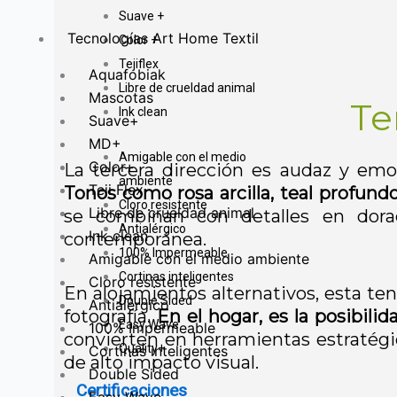
Suave +
Tecnologías Art Home Textil
Color +
Tejiflex
Aquafobiak
Libre de crueldad animal
Mascotas
Te
Ink clean
Suave+
MD+
Amigable con el medio
Color+
La tercera dirección es audaz y emoc
ambiente
Teji Flex
Tonos como rosa arcilla, teal profun
Cloro resistente
Libre de crueldad animal
se combinan con detalles en dora
Antialérgico
Ink clean
contemporánea.
100% Impermeable
Amigable con el medio ambiente
Cortinas inteligentes
Cloro resistente
En alojamientos alternativos, esta te
Double Sided
Antialérgico
fotografía.
En el hogar, es la posibilid
Easy Wave
100% Impermeable
convierten en herramientas estratégic
Quality+
Cortinas inteligentes
de alto impacto visual.
Double Sided
Certificaciones