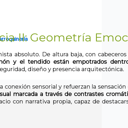
ia II: Geometría Emoc
arroquinería
ta absoluto. De altura baja, con cabeceros
chón y el tendido están empotrados dentr
eguridad, diseño y presencia arquitectónica.
 la conexión sensorial y refuerzan la sensación
isual marcada a través de contrastes cromát
cio con narrativa propia, capaz de destacars