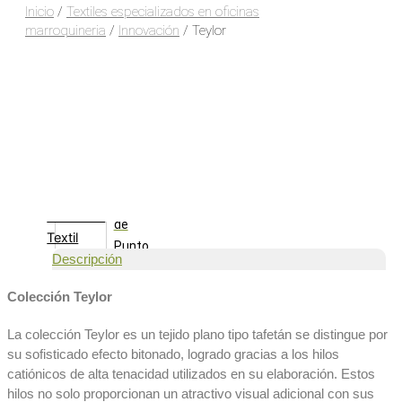
Exterior Premium
Blackout
Inicio
/
Textiles especializados en oficinas
Textiles especializados para
Velos
marroquineria
/
Innovación
/ Teylor
Oficina
DIMOUT
y marroquinería
Colchón
Desempeño superior
polipropileno
Colchón
Innovación
Premium
Textiles recubiertos
Tricot
Tecnologías
Tejido
Art Home
de
Textil
Punto
Aquafobiak
Descripción
Mascotas
Cama
Colección Teylor
Suave+
MD+
La colección Teylor es un tejido plano tipo tafetán se distingue por
Antideslizante
Color+
su sofisticado efecto bitonado, logrado gracias a los hilos
Base
Teji Flex
catiónicos de alta tenacidad utilizados en su elaboración. Estos
Cama
Libre de crueldad animal
hilos no solo proporcionan un atractivo visual adicional con sus
Género