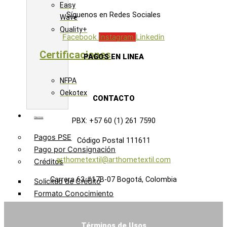
Easy
Síguenos en Redes Sociales
Wave
Quality+
Facebook
Instagram
Linkedin
Certificaciones
PAGOS EN LINEA
NFPA
Oekotex
CONTACTO
Clientes
PBX: +57 60 (1) 261 7590
Pagos PSE
Código Postal 111611
Pago por Consignación
arthometextil@arthometextil.com
Créditos
Carrera 63 #17B-07 Bogotá, Colombia
Solicitud de Crédito
Formato Conocimiento
Cliente
Zona Clientes
Términos de Usos