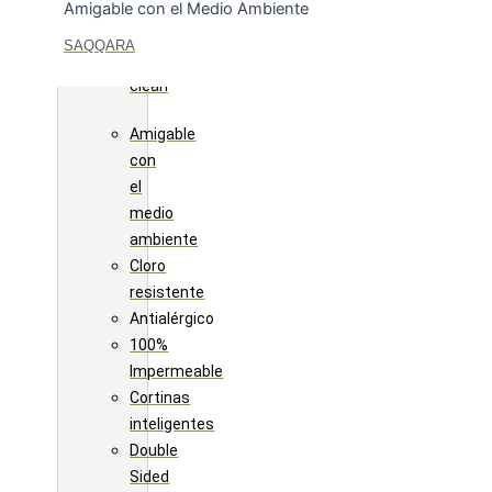
crueldad
Amigable con el Medio Ambiente
animal
SAQQARA
Ink
clean
Amigable
con
el
medio
ambiente
Cloro
resistente
Antialérgico
100%
Impermeable
Cortinas
inteligentes
Double
Sided