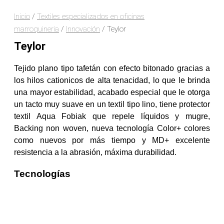
Tipo Velvet
Inicio
/
Textiles especializados en oficinas
Oficina
Tipo
Tipo Lona
Velvet
marroquineria
/
Innovación
/ Teylor
Estandar Decorativas
Oficina
Teylor
Textil Recubierto
Tipo
Tipo Cuero
Burda
Tejido plano tipo tafetán con efecto bitonado gracias a
Tipo Burda
Tipo
los hilos cationicos de alta tenacidad, lo que le brinda
Estándar Decorativas
Cuero
una mayor estabilidad, acabado especial que le otorga
Textiles Premium
Tipo
un tacto muy suave en un textil tipo lino, tiene protector
Premium Decorativas
lona
textil Aqua Fobiak que repele líquidos y mugre,
Tapicería Exterior
Estándar
Backing non woven, nueva tecnología Color+ colores
Velos Premium
Decorativa
como nuevos por más tiempo y MD+ excelente
Lona Premium
Textil
resistencia a la abrasión, máxima durabilidad.
Colchón Premium
Recubierto
Velvet Premium
Tecnologías
Textiles
Cuero Premium
Premium
Burda Premium
Jacquard Premium
Cortinería
Decorativos