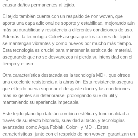
causar daños permanentes al tejido.
Zona Clientes
Textiles
Pagos
El tejido también cuenta con un respaldo de non woven, que
especializados
PSE
aporta una capa adicional de soporte y estabilidad, mejorando aún
para
Pagos
más su durabilidad y resistencia a diferentes condiciones de uso.
Oficina
Zona
Además, la tecnología Color+ asegura que los colores del tejido
y
Clientes
se mantengan vibrantes y como nuevos por mucho más tiempo.
marroquinería
Oekotex
Esta tecnología es crucial para mantener la estética del material,
Venta
asegurando que no se desvanezca ni pierda su intensidad con el
Desempeño
tiempo y el uso.
Online
superior
Blog
Otra característica destacada es la tecnología MD+, que ofrece
polipropileno
una excelente resistencia a la abrasión. Esta resistencia asegura
Innovación
que el tejido pueda soportar el desgaste diario y las condiciones
X
Textiles
más exigentes sin deteriorarse, prolongando su vida útil y
recubiertos
manteniendo su apariencia impecable.
Este tejido plano tipo tafetán combina estética y funcionalidad a
Tecnologías
través de su efecto bitonado, suavidad al tacto, y tecnologías
avanzadas como Aqua Fobiak, Color+ y MD+. Estas
características, junto con el respaldo de non woven, garantizan un
Tecnologías