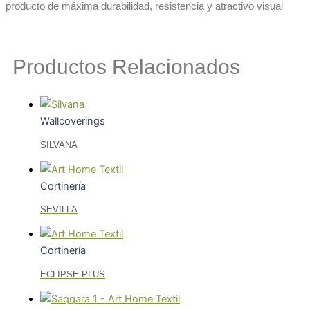
producto de máxima durabilidad, resistencia y atractivo visual
Art
Home
Textil
Productos Relacionados
Aqua
Fobiak
Amigable
Wallcoverings
para
SILVANA
Mascotas
MD
+
Cortinería
Suave
SEVILLA
+
Color
+
Cortinería
Tejiflex
ECLIPSE PLUS
Libre
de