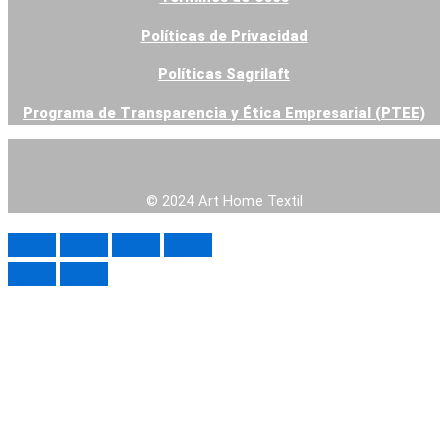
Políticas de Privacidad
Contacto
Venta Online
Políticas Sagrilaft
Blog
Programa de Transparencia y Ética Empresarial (PTEE)
X
© 2024 Art Home Textil