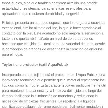
Ink clean
tonos duales, sino que también confieren al tejido una notable
Amigable con el medio
estabilidad y resistencia, características esenciales para
ambiente
aplicaciones que requieren durabilidad y longevidad.
Cloro resistente
Pisos
El tejido presenta un acabado especial que le otorga una suavidad
Antialérgico
y
excepcional, similar al tacto del lino, lo que lo hace agradable al
100% Impermeable
Recubrimientos
contacto con la piel. Este acabado no solo mejora la sensación al
Cortinas inteligentes
tacto, sino que también añade un nivel de confort superior,
Double Sided
haciendo que el tejido sea ideal para una variedad de usos, desde
Piso
Easy Wave
la confección de prendas de vestir hasta la creación de artículos
y
Quality +
para el hogar.
pared
Certificaciones
Teylor tiene protector textil AquaFobiak
NFPA
Tapicería
Formato Conocimiento
Exterior
Incorporado en este tejido está el protector textil Aqua Fobiak, una
Cliente
innovadora tecnología que permite que el material repele tanto los
Clientes
líquidos como la mugre. Esta característica es particularmente útil
Estándar
Pagos PSE
para mantener la apariencia y la limpieza del tejido a lo largo del
Exterior
Pago por Consignación
tiempo, facilitando la eliminación de manchas y reduciendo la
Exterior
Creditos
necesidad de limpiezas frecuentes. La repelencia a líquidos
Premium
Solicitud de crédito
significa que cualquier derrame puede ser fácilmente limpiado sin