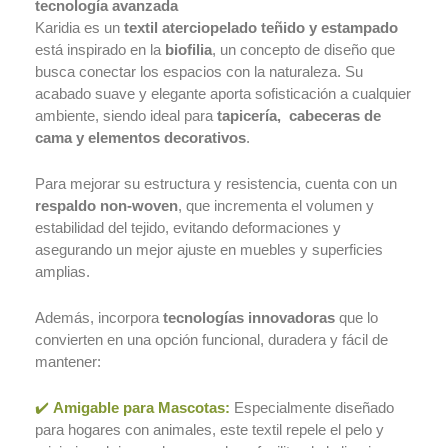
tecnología avanzada
Textiles recubi
Karidia es un
textil aterciopelado teñido y estampado
Tecnologías
está inspirado en la
biofilia
, un concepto de diseño que
Art
busca conectar los espacios con la naturaleza. Su
Home
acabado suave y elegante aporta sofisticación a cualquier
Textil
ambiente, siendo ideal para
tapicería, cabeceras de
Aquafobiak
cama y elementos decorativos
.
Mascotas
Suave+
Para mejorar su estructura y resistencia, cuenta con un
respaldo non-woven
, que incrementa el volumen y
MD+
estabilidad del tejido, evitando deformaciones y
Color+
asegurando un mejor ajuste en muebles y superficies
Teji Flex
amplias.
Libre de crueldad an
Ink clean
Además, incorpora
tecnologías innovadoras
que lo
Amigable con el med
convierten en una opción funcional, duradera y fácil de
ambiente
mantener:
Cloro resistente
Antialérgico
✔️
Amigable para Mascotas:
Especialmente diseñado
100% Impermeable
para hogares con animales, este textil repele el pelo y
Cortinas inteligentes