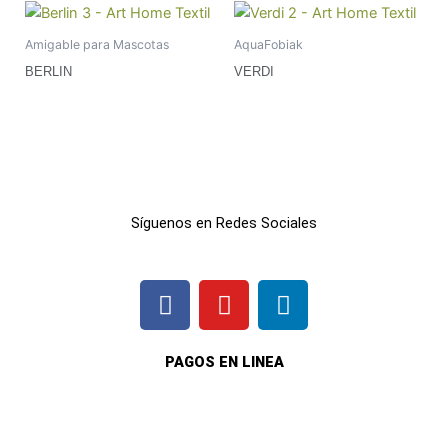
Amigable para Mascotas
AquaFobiak
BERLIN
VERDI
Síguenos en Redes Sociales
F
I
L
a
n
i
c
s
n
e
t
k
PAGOS EN LINEA
b
a
e
o
g
d
o
r
i