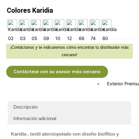
Colchón Prem
Jacquard Colc
Colores Karidia
Tricot
Tejido de Punt
Cama
Género
Matelasse
¡Contáctanos y te indicaremos cómo encontrar tu distribuidor más
Pisos y Recubrimien
cercano!
Piso y Pared
Tapicería Exterior
Contáctese con su asesor más cercano
Estándar Exteri
Exterior Premi
Textiles especializa
Oficina
y marroquinería
Descripción
Información adicional
Desempeño sup
polipropileno
Karidia , t
extil aterciopelado con diseño biofílico y
Innovación