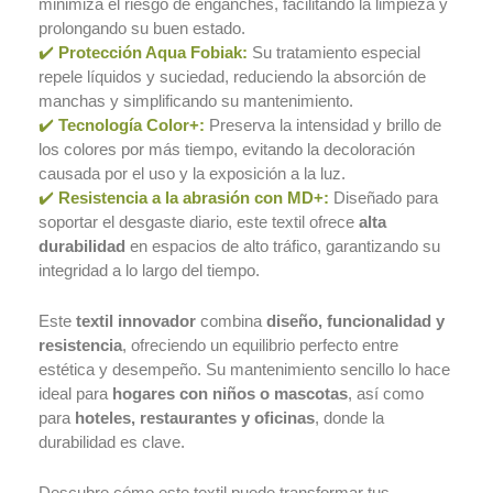
minimiza el riesgo de enganches, facilitando la limpieza y
Double Sided
prolongando su buen estado.
Easy Wave
✔️
Protección Aqua Fobiak:
Su tratamiento especial
repele líquidos y suciedad, reduciendo la absorción de
Quality +
manchas y simplificando su mantenimiento.
Certificaciones
✔️
Tecnología Color+:
Preserva la intensidad y brillo de
NFPA
los colores por más tiempo, evitando la decoloración
Formato Conocimie
causada por el uso y la exposición a la luz.
Cliente
✔️
Resistencia a la abrasión con MD+:
Diseñado para
Clientes
soportar el desgaste diario, este textil ofrece
alta
Pagos PSE
durabilidad
en espacios de alto tráfico, garantizando su
Pago por Consignac
integridad a lo largo del tiempo.
Creditos
Solicitud de cré
Este
textil innovador
combina
diseño, funcionalidad y
Zona Clientes
resistencia
, ofreciendo un equilibrio perfecto entre
Pagos
estética y desempeño. Su mantenimiento sencillo lo hace
ideal para
hogares con niños o mascotas
, así como
PSE
para
hoteles, restaurantes y oficinas
, donde la
Pagos
durabilidad es clave.
Zona
Clientes
Descubre cómo este textil puede transformar tus