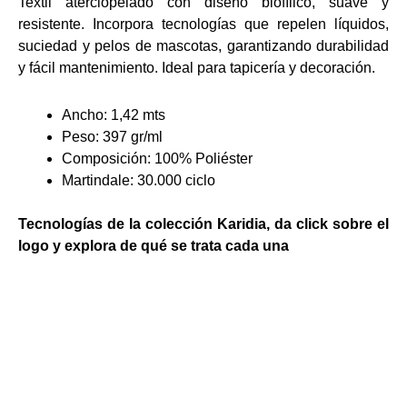
Textil aterciopelado con diseño biofílico, suave y
Textiles Premium
resistente. Incorpora tecnologías que repelen líquidos,
Premium Decor
suciedad y pelos de mascotas, garantizando durabilidad
Tapicería Exteri
y fácil mantenimiento. Ideal para tapicería y decoración.
Velos Premium
Lona Premium
Ancho: 1,42 mts
Colchón Prem
Peso: 397 gr/ml
Velvet Premiu
Composición: 100% Poliéster
Cuero Premiu
Martindale: 30.000 ciclo
Burda Premium
Jacquard Prem
Tecnologías de la colección Karidia, da click sobre el
Cortinería
logo y explora de qué se trata cada una
Jacquard
Unicolor
Velos Premium
Blackout
Velos
DIMOUT
Colchón