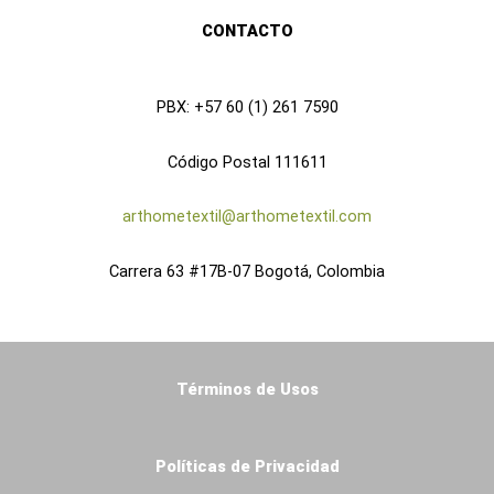
k
a
n
CONTACTO
m
PBX: +57 60 (1) 261 7590
Código Postal 111611
arthometextil@arthometextil.com
Carrera 63 #17B-07 Bogotá, Colombia
Términos de Usos
Políticas de Privacidad