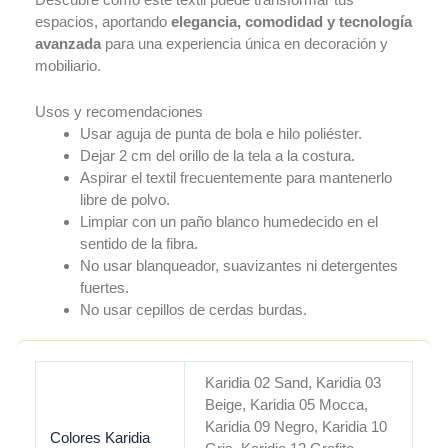
Oekotex
espacios, aportando
elegancia, comodidad y tecnología
Venta
avanzada
para una experiencia única en decoración y
Online
mobiliario.
Blog
Usos y recomendaciones
Usar aguja de punta de bola e hilo poliéster.
X
Dejar 2 cm del orillo de la tela a la costura.
Aspirar el textil frecuentemente para mantenerlo
libre de polvo.
Limpiar con un paño blanco humedecido en el
sentido de la fibra.
No usar blanqueador, suavizantes ni detergentes
fuertes.
No usar cepillos de cerdas burdas.
Karidia 02 Sand, Karidia 03
Beige, Karidia 05 Mocca,
Karidia 09 Negro, Karidia 10
Colores Karidia