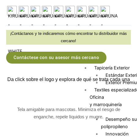
Colchón Prem
Jacquard Colc
Tricot
Tejido de Punt
Cama
¡Contáctanos y te indicaremos cómo encontrar tu distribuidor más
Género
cercano!
Matelasse
Pisos y Recubrimien
Contáctese con su asesor más cercano
Piso y Pared
Tapicería Exterior
Estándar Exteri
Da click sobre el logo y explora de qué se trata cada una
Exterior Premi
Textiles especializa
Oficina
y marroquinería
Tela amigable para mascotas. Minimiza el riesgo de
enganche, repele líquidos y mugre.
Desempeño sup
polipropileno
Innovación