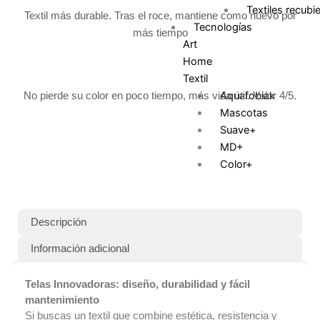
Textiles recubi
Textil más durable. Tras el roce, mantiene como nuevo por
Tecnologías
más tiempo
Art
Home
Textil
Aquafobiak
No pierde su color en poco tiempo, más vida útil. Valor 4/5.
Mascotas
Suave+
MD+
Color+
Teji Flex
Libre de crueldad an
Ink clean
Descripción
Amigable con el med
Información adicional
ambiente
Cloro resistente
Telas Innovadoras: diseño, durabilidad y fácil
Antialérgico
mantenimiento
100% Impermeable
Si buscas un textil que combine estética, resistencia y
Cortinas inteligentes