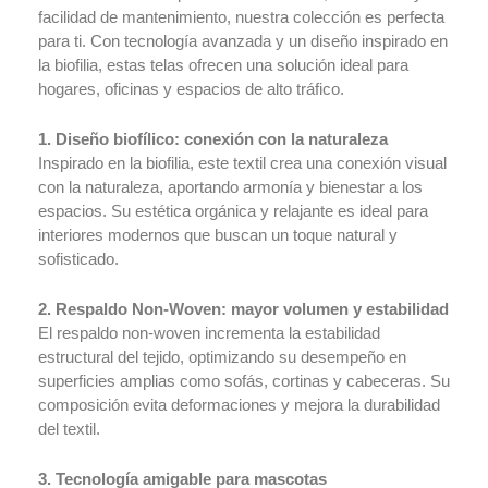
facilidad de mantenimiento, nuestra colección es perfecta
Double Sided
para ti. Con tecnología avanzada y un diseño inspirado en
Easy Wave
la biofilia, estas telas ofrecen una solución ideal para
Quality +
hogares, oficinas y espacios de alto tráfico.
Certificaciones
NFPA
1. Diseño biofílico: conexión con la naturaleza
Formato Conocimie
Inspirado en la biofilia, este textil crea una conexión visual
Cliente
con la naturaleza, aportando armonía y bienestar a los
Clientes
espacios. Su estética orgánica y relajante es ideal para
Pagos PSE
interiores modernos que buscan un toque natural y
sofisticado.
Pago por Consignac
Creditos
2. Respaldo Non-Woven: mayor volumen y estabilidad
Solicitud de cré
El respaldo non-woven incrementa la estabilidad
Zona Clientes
estructural del tejido, optimizando su desempeño en
Pagos
superficies amplias como sofás, cortinas y cabeceras. Su
PSE
composición evita deformaciones y mejora la durabilidad
Pagos
del textil.
Zona
Clientes
3. Tecnología amigable para mascotas