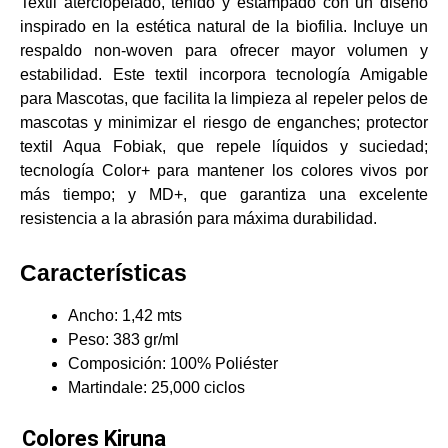
Textil aterciopelado, teñido y estampado con un diseño
Textiles Premium
inspirado en la estética natural de la biofilia. Incluye un
Premium Decor
respaldo non-woven para ofrecer mayor volumen y
Tapicería Exteri
estabilidad. Este textil incorpora tecnología Amigable
Velos Premium
para Mascotas, que facilita la limpieza al repeler pelos de
Lona Premium
mascotas y minimizar el riesgo de enganches; protector
Colchón Prem
textil Aqua Fobiak, que repele líquidos y suciedad;
Velvet Premiu
tecnología Color+ para mantener los colores vivos por
Cuero Premiu
más tiempo; y MD+, que garantiza una excelente
Burda Premium
resistencia a la abrasión para máxima durabilidad.
Jacquard Prem
Cortinería
Características
Jacquard
Unicolor
Ancho: 1,42 mts
Velos Premium
Peso: 383 gr/ml
Blackout
Composición: 100% Poliéster
Velos
Martindale: 25,000 ciclos
DIMOUT
Colchón
Colores Kiruna