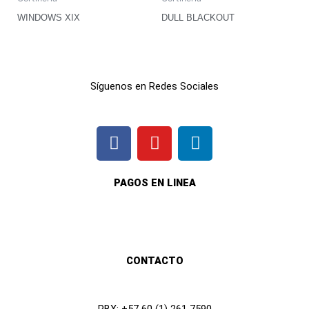
WINDOWS XIX
DULL BLACKOUT
Síguenos en Redes Sociales
F
I
L
a
n
i
c
s
n
e
t
k
PAGOS EN LINEA
b
a
e
o
g
d
o
r
i
k
a
n
CONTACTO
m
PBX: +57 60 (1) 261 7590