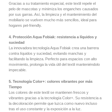
Oekotex
Gracias a su tratamiento especial, este textil repele el
Venta
pelo de mascotas y minimiza los enganches causados
Online
por sus garras. Así, la limpieza y el mantenimiento del
Blog
mobiliario se vuelven mucho más sencillos, ideal para
hogares pet-friendly.
4. Protección Aqua Fobiak: resistencia a líquidos y
X
suciedad
La innovadora tecnología Aqua Fobiak crea una barrera
contra líquidos y suciedad, evitando manchas y
facilitando la limpieza. Perfecto para espacios con alto
movimiento, prolonga la vida útil del textil manteniéndolo
impecable.
5. Tecnología Color+: colores vibrantes por más
Tiempo
Los colores de este textil se mantienen frescos y
vibrantes gracias a la tecnología Color+. Su resistencia a
la decoloración permite que luzca como nuevo incluso
tras el uso constante y la exposición a la luz.