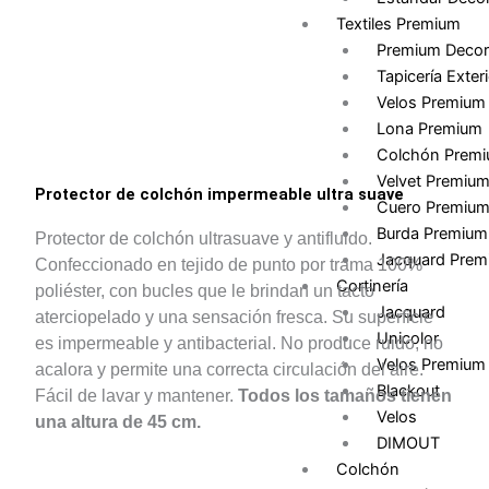
Textiles Premium
Premium Decor
Tapicería Exteri
Velos Premium
Lona Premium
Colchón Prem
Velvet Premiu
Protector de colchón impermeable ultra suave
Cuero Premiu
Burda Premium
Protector de colchón ultrasuave y antifluido.
Jacquard Prem
Confeccionado en tejido de punto por trama 100%
Cortinería
poliéster, con bucles que le brindan un tacto
Jacquard
aterciopelado y una sensación fresca. Su superficie
Unicolor
es impermeable y antibacterial. No produce ruido, no
Velos Premium
acalora y permite una correcta circulación del aire.
Blackout
Fácil de lavar y mantener.
Todos los tamaños tienen
Velos
una altura de 45 cm.
DIMOUT
Colchón