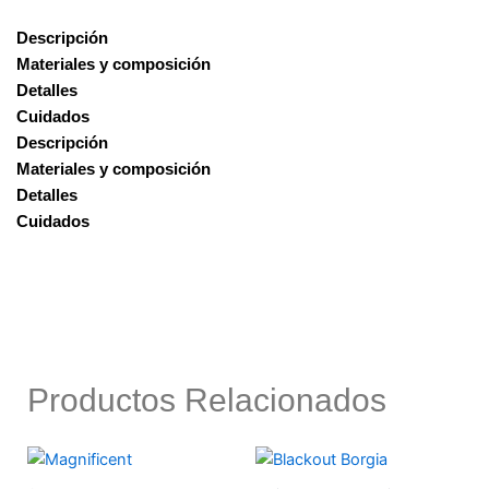
Textiles recubi
Descripción
Tecnologías
Materiales y composición
Art
Detalles
Home
Cuidados
Textil
Descripción
Aquafobiak
Materiales y composición
Mascotas
Detalles
Suave+
Cuidados
MD+
Color+
Teji Flex
Libre de crueldad an
Ink clean
Amigable con el med
ambiente
Productos Relacionados
Cloro resistente
Antialérgico
100% Impermeable
Cortinas inteligentes