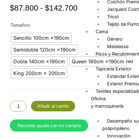
Colchón Prem
Rango
$
87.800
-
$
142.700
Jacquard Colc
de
Tricot
Protector
precios:
Tejido de Punt
Tamaños
de
desde
Cama
colchón
$87.800
Sencillo 100cm ×190cm
Género
impermeable
hasta
Matelasse
Semidoble 120cm ×190cm
ultra
$142.700
Pisos y Recubrimien
suave
Doble 140cm ×190cm
Queen 160cm ×190cm
Piso y Pared
cantidad
Tapicería Exterior
King 200cm × 200cm
Estándar Exteri
Exterior Premi
Textiles especializa
Oficina
y marroquinería
Añadir al carrito
Desempeño sup
Necesito ayuda con mi compra
polipropileno
Innovación