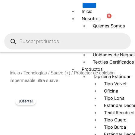
Ir
al
Inicio
0
Carrito
contenido
Nosotros
Quienes Somos
Búsqueda
Contract
de
productos
Representantes
Comerciales
Unidades de Negoci
Textiles Certificados
Productos
Inicio
/
Tecnologías
/
Suave (+)
/ Protector de colchón
Tapicería Estándar
impermeable ultra suave
Tipo Velvet
Oficina
Tipo Lona
¡Oferta!
Estandar Decor
Textil Recubier
Tipo Cuero
Tipo Burda
Estándar Decor