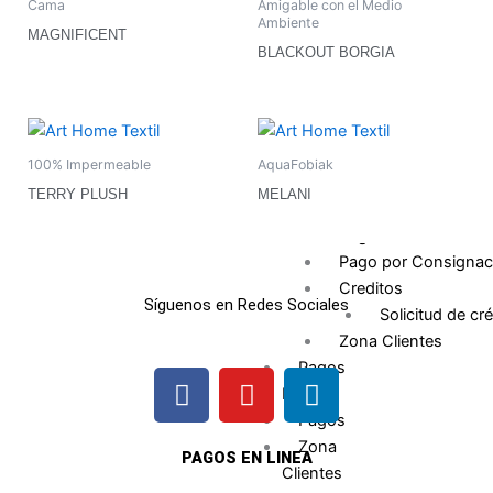
Cama
Amigable con el Medio
Ambiente
Double Sided
MAGNIFICENT
Easy Wave
BLACKOUT BORGIA
Quality +
Certificaciones
NFPA
Formato Conocimie
100% Impermeable
AquaFobiak
Cliente
TERRY PLUSH
MELANI
Clientes
Pagos PSE
Pago por Consignac
Creditos
Síguenos en Redes Sociales
Solicitud de cré
Zona Clientes
Pagos
F
I
L
PSE
a
n
i
Pagos
c
s
n
Zona
e
t
k
PAGOS EN LINEA
Clientes
b
a
e