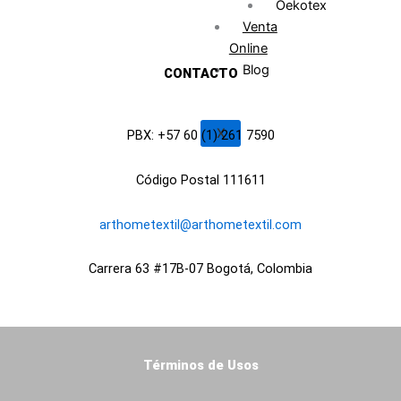
Oekotex
o
g
d
Venta
o
r
i
Online
k
a
n
Blog
CONTACTO
m
X
PBX: +57 60 (1) 261 7590
Código Postal 111611
arthometextil@arthometextil.com
Carrera 63 #17B-07 Bogotá, Colombia
Términos de Usos