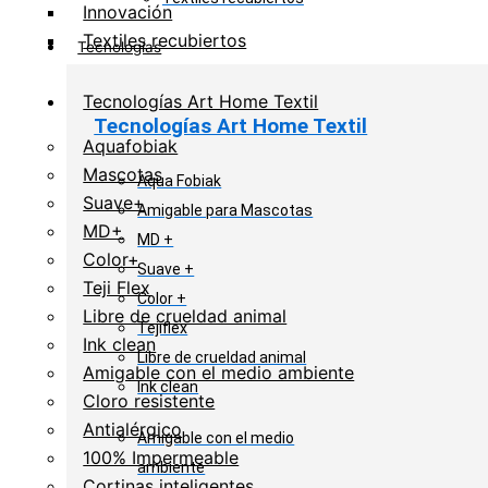
Innovación
Textiles recubiertos
Tecnologías
Tecnologías Art Home Textil
Tecnologías Art Home Textil
Aquafobiak
Mascotas
Aqua Fobiak
Suave+
Amigable para Mascotas
MD+
MD +
Color+
Suave +
Teji Flex
Color +
Libre de crueldad animal
Tejiflex
Ink clean
Libre de crueldad animal
Amigable con el medio ambiente
Ink clean
Cloro resistente
Antialérgico
Amigable con el medio
100% Impermeable
ambiente
Cortinas inteligentes