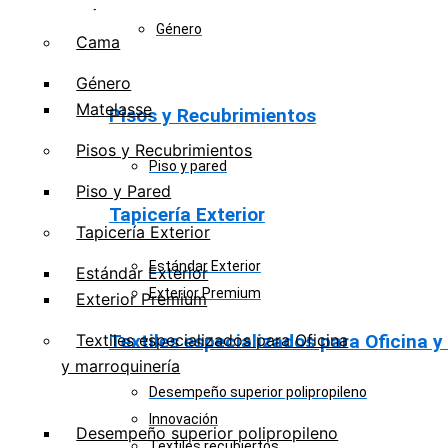
Tejido de Punto
Base Cama
Género
Cama
Género
Matelasse
Pisos y Recubrimientos
Pisos y Recubrimientos
Piso y pared
Piso y Pared
Tapicería Exterior
Tapicería Exterior
Estándar Exterior
Estándar Exterior
Exterior Premium
Exterior Premium
Textiles especializados para Oficina y
Textiles especializados para Oficina
y marroquinería
Desempeño superior polipropileno
Innovación
Desempeño superior polipropileno
Textiles recubiertos