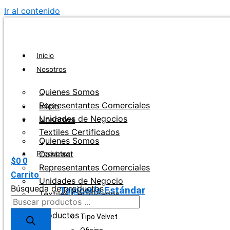
Ir al contenido
Inicio
Nosotros
Quienes Somos
Representantes Comerciales
Inicio
Unidades de Negocios
Nosotros
Textiles Certificados
Quienes Somos
Contract
Productos
$
0
0
Representantes Comerciales
Carrito
Unidades de Negocio
Búsqueda de productos
Tapicería Estándar
Textiles Certificados
Productos
Tipo Velvet