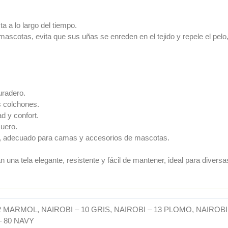
a a lo largo del tiempo.
ascotas, evita que sus uñas se enreden en el tejido y repele el pelo, f
uradero.
s colchones.
d y confort.
cuero.
ar, adecuado para camas y accesorios de mascotas.
n una tela elegante, resistente y fácil de mantener, ideal para diver
02 MARMOL, NAIROBI – 10 GRIS, NAIROBI – 13 PLOMO, NAIROB
– 80 NAVY