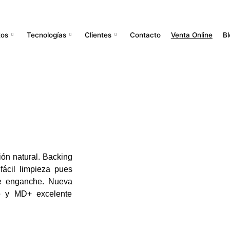
tos
Tecnologías
Clientes
Contacto
Venta Online
Bl
ión natural. Backing
ácil limpieza pues
de enganche. Nueva
o y MD+ excelente