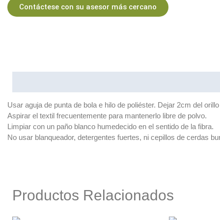
Estándar
Contáctese con su asesor más cercano
Decorativa
Textil Recubier
Textiles Premiu
Decorativos
Descripción
Premium
Lona Premium
Usar aguja de punta de bola e hilo de poliéster. Dejar 2cm del orillo 
Velvet Premium
Aspirar el textil frecuentemente para mantenerlo libre de polvo.
Cuero Premium
Limpiar con un paño blanco humedecido en el sentido de la fibra.
Burda Premium
No usar blanqueador, detergentes fuertes, ni cepillos de cerdas bu
Tecnologías
Productos Relacionados
Tecnologías Art Ho