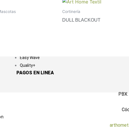
Amigable con el
Oekotex
medio ambiente
Mascotas
Cortinería
Cloro resistente
DULL BLACKOUT
Antialérgico
100% Impermeable
Cortinas inteligentes
Double Sided
Easy Wave
Quality+
PAGOS EN LINEA
PBX:
Có
ón
arthomet