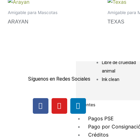
Aqua Fobiak
Amigable para
Amigable para Mascotas
Amigable para 
Mascotas
ARAYAN
TEXAS
MD +
Suave +
Color +
Tejiflex
Libre de crueldad
animal
Síguenos en Redes Sociales
Ink clean
F
I
L
Clientes
a
n
i
c
s
n
Pagos PSE
e
t
k
Pago por Consignaci
b
a
e
Créditos