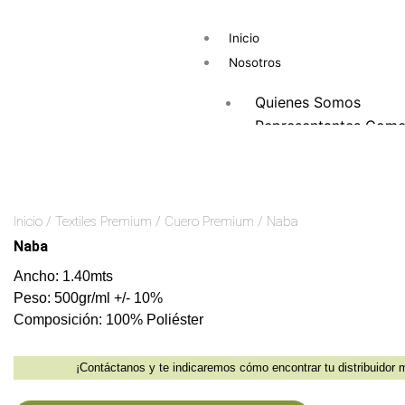
Ir
al
Inicio
contenido
Nosotros
Quienes Somos
Representantes Comer
Unidades de Negocio
Textiles Certificados
Productos
Inicio
/
Textiles Premium
/
Cuero Premium
/ Naba
Naba
Tapicería Estánd
Ancho: 1.40mts
Tipo Velvet
Peso: 500gr/ml +/- 10%
Oficina
Composición: 100% Poliéster
Tipo Burda
Tipo Cuero
¡Contáctanos y te indicaremos cómo encontrar tu distribuidor
Tipo lona