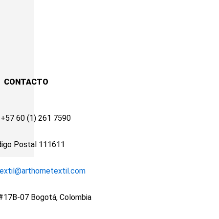
CONTACTO
 +57 60 (1) 261 7590
digo Postal 111611
extil@arthometextil.com
 #17B-07 Bogotá, Colombia