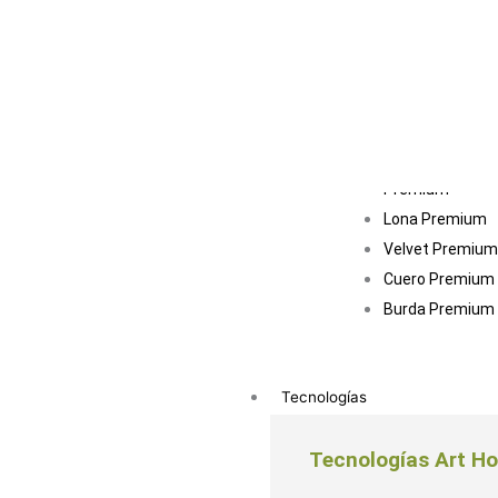
Estándar
Decorativa
Textil Recubier
Textiles Premiu
Decorativos
Premium
Lona Premium
Velvet Premium
Cuero Premium
Burda Premium
Tecnologías
Tecnologías Art Ho