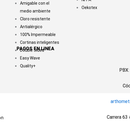
Amigable con el
Oekotex
medio ambiente
Cloro resistente
Antialérgico
100% Impermeable
Cortinas inteligentes
PAGOS EN LINEA
Double Sided
Easy Wave
Quality+
PBX:
Có
arthomet
Carrera 63
ón