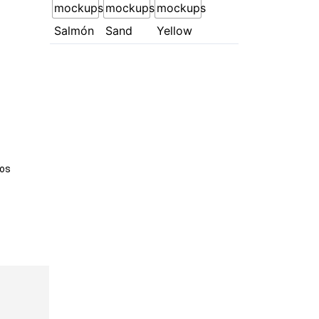
ra
ior
tos