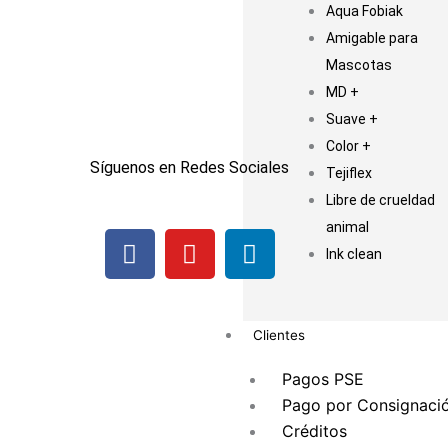
Aqua Fobiak
Amigable para
Mascotas
MD +
Suave +
Color +
Síguenos en Redes Sociales
Tejiflex
Libre de crueldad
animal
F
I
L
Ink clean
a
n
i
c
s
n
e
t
k
b
a
e
Clientes
o
g
d
Pagos PSE
o
r
i
Pago por Consignaci
k
a
n
Créditos
m