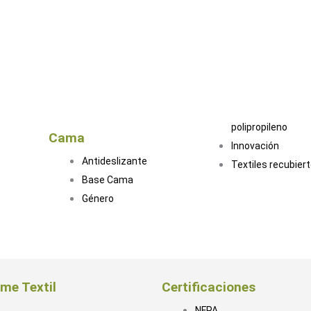
DIMOUT
Exterior Premium
Colchón
Textiles
to
especializados pa
Colchón Premium
Oficina y
m
Tricot
marroquinería
Tejido de Punto
Desempeño super
polipropileno
Cama
Innovación
Antideslizante
Textiles recubier
Base Cama
Género
me Textil
Certificaciones
NFPA