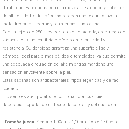
Ink clean
durabilidad. Fabricadas con una mezcla de algodón y poliéster
Amigable con el medio
de alta calidad, estas sábanas ofrecen una textura suave al
ambiente
Cloro resistente
tacto, frescura al dormir y resistencia al uso diario.
Pisos
Antialérgico
y
Con un tejido de 250 hilos por pulgada cuadrada, este juego de
100% Impermeable
Recubrimientos
sábanas logra un equilibrio perfecto entre suavidad y
Cortinas inteligentes
resistencia. Su densidad garantiza una superficie lisa y
Double Sided
Piso
cómoda, ideal para climas cálidos o templados, ya que permite
Easy Wave
y
una adecuada circulación del aire mientras mantiene una
Quality +
pared
Certificaciones
sensación envolvente sobre la piel.
NFPA
Estas sábanas son antibacteriales, hipoalergénicas y de fácil
Tapicería
Formato Conocimiento
Exterior
cuidado.
Cliente
El diseño es atemporal, que combinan con cualquier
Clientes
Estándar
decoración, aportando un toque de calidez y sofisticación.
Pagos PSE
Exterior
Pago por Consignación
Exterior
Creditos
Tamaño juego
Sencillo 1,00cm x 1,90cm, Doble 1,40cm x
Premium
Solicitud de crédito