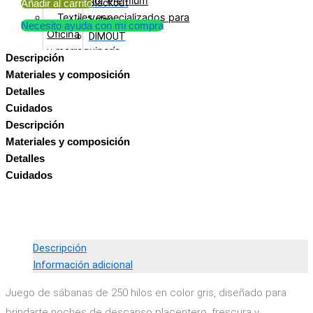
Exterior Premium
Blackout
Añadir al carrito
Textiles especializados para
Velos
Necesito ayuda con mi compra
Oficina
DIMOUT
y marroquinería
Descripción
Colchón
Materiales y composición
Desempeño superior
Detalles
polipropileno
Colchón
Cuidados
Innovación
Premium
Descripción
Textiles recubiertos
Tricot
Materiales y composición
Tecnologías
Tejido
Detalles
Art Home
de
Cuidados
Textil
Punto
Aquafobiak
Mascotas
Cama
Suave+
Descripción
MD+
Antideslizante
Información adicional
Color+
Base
Teji Flex
Juego de sábanas de 250 hilos en color gris, diseñado para
Cama
Libre de crueldad animal
brindarte noches de descanso placentero, frescura y
Género