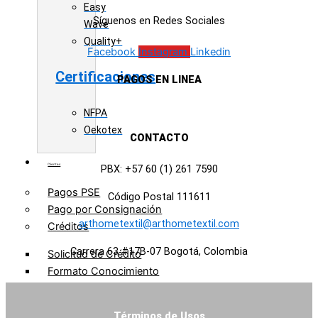
Easy
Síguenos en Redes Sociales
Wave
Quality+
Facebook
Instagram
Linkedin
Certificaciones
PAGOS EN LINEA
NFPA
Oekotex
CONTACTO
Clientes
PBX: +57 60 (1) 261 7590
Pagos PSE
Código Postal 111611
Pago por Consignación
arthometextil@arthometextil.com
Créditos
Carrera 63 #17B-07 Bogotá, Colombia
Solicitud de Crédito
Formato Conocimiento
Cliente
Zona Clientes
Términos de Usos