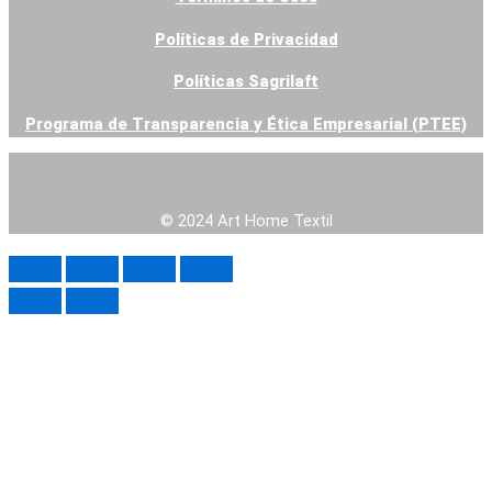
Políticas de Privacidad
Contacto
Venta Online
Políticas Sagrilaft
Blog
Programa de Transparencia y Ética Empresarial (PTEE)
X
© 2024 Art Home Textil