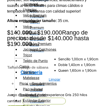
Jacquard
Premium
suaves al tacto. Ideales para climas cálidos o
Unicolor
Lona
templados. ¡Descansa con calidad superior!
Velos Premium
Premium
Altura en cualquier tamaño:
35 cm.
Blackout
Velvet
Velos
Premium
$
140.000
-
$
190.000
Rango de
DIMOUT
Cuero
precios: desde $140.000 hasta
Colchón
Premium
$190.000
Colchón Premium
Burda
Jacquard Colchones
Premium
Tricot
Sencillo 1,00cm x 1,90cm
Tejido de Punto
Doble 1,40cm x 1,90cm
Cama
Tamaño juego de sábana
Queen 1,60cm x 1,90cm
Cortinería
Género
Matelasse
Limpiar
Pisos y Recubrimientos
Jacquard
Piso y Pared
Unicolor
Tapicería Exterior
Juego de sábanas hotel experience Gris 250 hilos
Velos
Estándar Exterior
cantidad
Premium