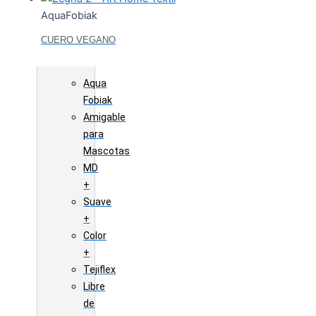
Art
AquaFobiak
Home
CUERO VEGANO
Textil
Aqua
Fobiak
Amigable
para
Mascotas
MD
+
Suave
+
Color
+
Tejiflex
Libre
de