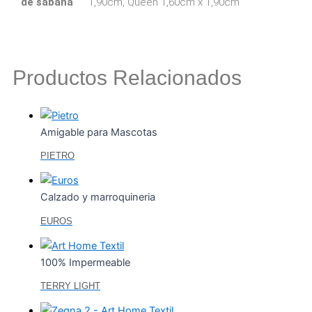
de sábana
1,90cm, Queen 1,60cm x 1,90cm
Zona Clientes
Textiles
Pagos
especializados
PSE
para
Pagos
Productos Relacionados
Oficina
Zona
y
Clientes
marroquinería
Oekotex
Venta
Amigable para Mascotas
Desempeño
Online
PIETRO
superior
Blog
polipropileno
Innovación
Calzado y marroquineria
X
Textiles
EUROS
recubiertos
100% Impermeable
Tecnologías
TERRY LIGHT
Tecnologías