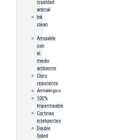
crueldad
animal
Ink
clean
Amigable
con
el
medio
ambiente
Cloro
resistente
Antialérgico
100%
Impermeable
Cortinas
inteligentes
Double
Sided