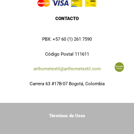
m
CONTACTO
PBX: +57 60 (1) 261 7590
Código Postal 111611
arthometextil@arthometextil.com
Carrera 63 #17B-07 Bogotá, Colombia
Términos de Usos