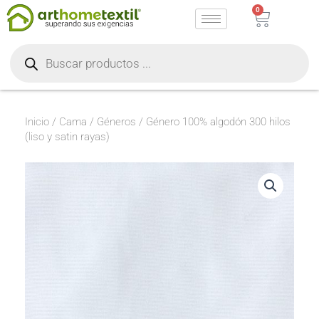
Ir
0
Carrito
al
Búsqueda
contenido
de
productos
Inicio
/
Cama
/
Géneros
/ Género 100% algodón 300 hilos
(liso y satin rayas)