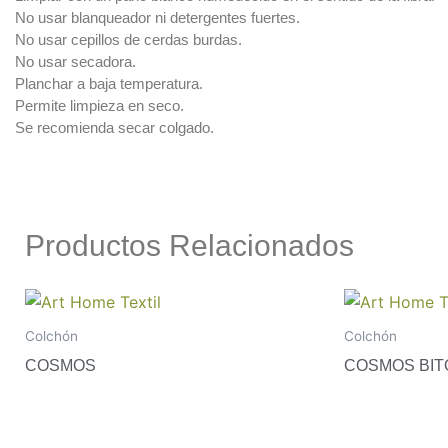
Aqua Fobiak
No usar blanqueador ni detergentes fuertes.
Amigable para
No usar cepillos de cerdas burdas.
No usar secadora.
Mascotas
Planchar a baja temperatura.
MD +
Permite limpieza en seco.
Suave +
Se recomienda secar colgado.
Color +
Tejiflex
Libre de crueldad
animal
Productos Relacionados
Ink clean
Clientes
Colchón
Colchón
COSMOS
COSMOS BI
Pagos PSE
Pago por Consignaci
Créditos