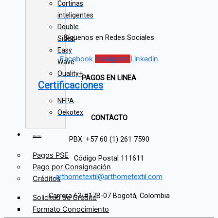
Cortinas
inteligentes
Double
Síguenos en Redes Sociales
Sided
Easy
Facebook
Instagram
Linkedin
Wave
Quality+
PAGOS EN LINEA
Certificaciones
NFPA
Oekotex
CONTACTO
Clientes
PBX: +57 60 (1) 261 7590
Pagos PSE
Código Postal 111611
Pago por Consignación
arthometextil@arthometextil.com
Créditos
Carrera 63 #17B-07 Bogotá, Colombia
Solicitud de Crédito
Formato Conocimiento