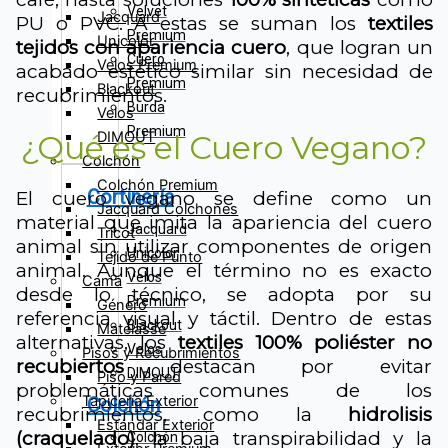
Velvet
Jacquard
PU o PVC. A estas se suman los
textiles
Premium
Unicolor
tejidos con apariencia cuero
, que logran un
Cuero
Velos Premium
acabado estético similar sin necesidad de
Premium
Blackout
recubrimientos.
Burda
Velos
Premium
DIMOUT
¿Qué es el Cuero Vegano?
Colchón
Colchón Premium
Cortinería
El cuero vegano se define como un
Jacquard Colchones
material que imita la apariencia del cuero
Jacquard
Tricot
animal sin utilizar componentes de origen
Unicolor
Tejido de Punto
animal. Aunque el término no es exacto
Velos
Cama
desde lo técnico, se adopta por su
Premium
Género
referencia visual y táctil. Dentro de estas
Blackout
Matelasse
alternativas, los
textiles 100% poliéster no
Velos
Pisos y Recubrimientos
recubiertos
destacan por evitar
DIMOUT
Piso y Pared
problemáticas comunes de los
Tapicería Exterior
Colchón
recubrimientos, como la
hidrolisis
Estándar Exterior
(craquelado)
, la baja transpirabilidad y la
Colchón