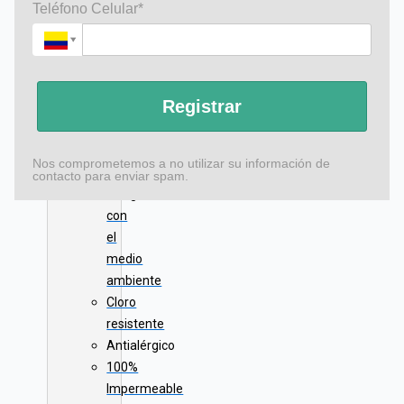
+
Teléfono Celular*
Tejiflex
Libre
de
crueldad
Registrar
animal
Ink
clean
Nos comprometemos a no utilizar su información de
contacto para enviar spam.
Amigable
con
el
medio
ambiente
Cloro
resistente
Antialérgico
100%
Impermeable