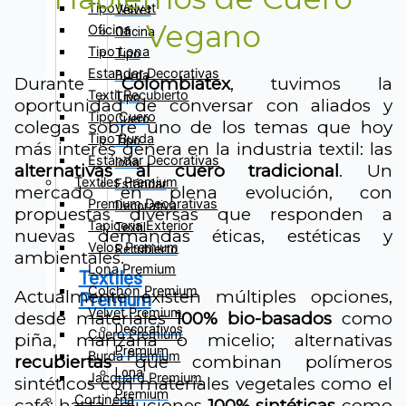
Tipo Velvet
Velvet
Vegano
Oficina
Oficina
Tipo Lona
Tipo
Estandar Decorativas
Burda
Durante
Colombiatex
, tuvimos la
Textil Recubierto
Tipo
oportunidad de conversar con aliados y
Tipo Cuero
Cuero
colegas sobre uno de los temas que hoy
Tipo Burda
Tipo
más interés genera en la industria textil: las
Estándar Decorativas
lona
alternativas al cuero tradicional
. Un
Textiles Premium
Estándar
mercado en plena evolución, con
Premium Decorativas
Decorativa
propuestas diversas que responden a
Tapicería Exterior
Textil
nuevas demandas éticas, estéticas y
Velos Premium
Recubierto
ambientales.
Lona Premium
Textiles
Colchón Premium
Actualmente existen múltiples opciones,
Premium
Velvet Premium
desde materiales
100% bio-basados
como
Decorativos
Cuero Premium
piña, manzana o micelio; alternativas
Premium
Burda Premium
recubiertas
que combinan polímeros
Lona
Jacquard Premium
sintéticos con materiales vegetales como el
Premium
Cortinería
café; hasta soluciones
100% sintéticas
como