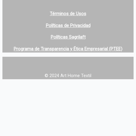
Cliente
Zona Clientes
Términos de Usos
Políticas de Privacidad
Contacto
Venta Online
Políticas Sagrilaft
Blog
Programa de Transparencia y Ética Empresarial (PTEE)
X
© 2024 Art Home Textil