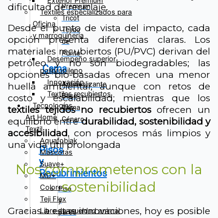
Exterior Premium
dificultad de reciclaje.
Premium
Textiles especializados para
Tricot
Oficina
Desde el punto de vista del impacto, cada
Tejido
y marroquinería
opción presenta diferencias claras. Los
de
materiales recubiertos (PU/PVC) derivan del
Punto
Desempeño superior
petróleo y no son biodegradables; las
Cama
polipropileno
opciones bio-basadas ofrecen una menor
Innovación
Antideslizante
huella ambiental, aunque con retos de
Textiles recubiertos
Base
costo y escalabilidad; mientras que los
Tecnologías
Cama
textiles tejidos no recubiertos
ofrecen un
Art Home
Género
equilibrio entre
durabilidad, sostenibilidad y
Textil
accesibilidad
, con procesos más limpios y
Aquafobiak
una vida útil prolongada
Pisos
Mascotas
y
Suave+
Nos comprometenos con la
Recubrimientos
MD+
sostenibilidad
Color+
Piso
Teji Flex
y
Gracias a estas innovaciones, hoy es posible
Libre de crueldad animal
pared