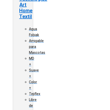
Art
Home
Textil
Aqua
Fobiak
Amigable
para
Mascotas
MD
+
Suave
+
Color
+
Tejiflex
Libre
de