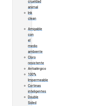
crueldad
animal
Ink
clean
Amigable
con
el
medio
ambiente
Cloro
resistente
Antialérgico
100%
Impermeable
Cortinas
inteligentes
Double
Sided