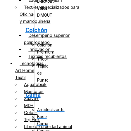
Exterior Premium
Blackout
Textiles especializados para
Velos
Oficina
DIMOUT
y marroquinería
Colchón
Desempeño superior
polipropileno
Colchón
Innovación
Premium
Textiles recubiertos
Tricot
Tecnologías
Tejido
Art Home
de
Textil
Punto
Aquafobiak
Mascotas
Cama
Suave+
MD+
Antideslizante
Color+
Base
Teji Flex
Cama
Libre de crueldad animal
Género