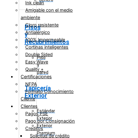
Ink clean
Amigable con el medio
ambiente
Cloro resistente
Pisos
Antialérgico
y
100% Impermeable
Recubrimientos
Cortinas inteligentes
Double Sided
Piso
Easy Wave
y
Quality +
pared
Certificaciones
NFPA
Tapicería
Formato Conocimiento
Exterior
Cliente
Clientes
Estándar
Pagos PSE
Exterior
Pago por Consignación
Exterior
Creditos
Premium
Solicitud de crédito