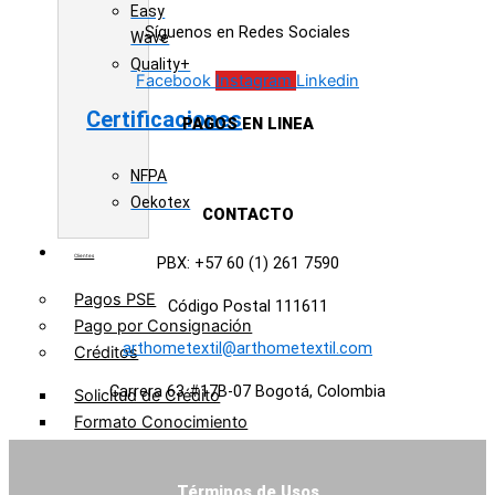
Easy
Síguenos en Redes Sociales
Wave
Quality+
Facebook
Instagram
Linkedin
Certificaciones
PAGOS EN LINEA
NFPA
Oekotex
CONTACTO
Clientes
PBX: +57 60 (1) 261 7590
Pagos PSE
Código Postal 111611
Pago por Consignación
arthometextil@arthometextil.com
Créditos
Carrera 63 #17B-07 Bogotá, Colombia
Solicitud de Crédito
Formato Conocimiento
Cliente
Zona Clientes
Términos de Usos