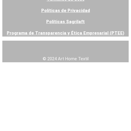
Políticas de Privacidad
Contacto
Venta Online
Políticas Sagrilaft
Blog
Programa de Transparencia y Ética Empresarial (PTEE)
X
© 2024 Art Home Textil